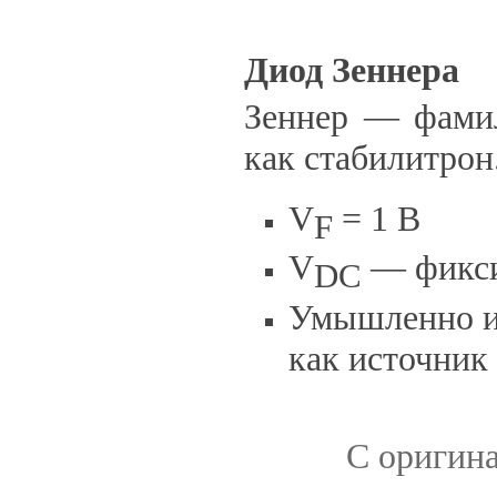
Диод Зеннера
Зеннер — фамил
как стабилитрон
V
= 1 В
F
V
— фикси
DC
Умышленно ис
как источник
С оригина