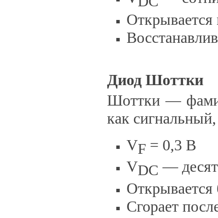
DC
Открывается
Восстанавлив
Диод Шоттки
Шоттки — фамил
как сигнальный,
V
= 0,3 В
F
V
— десят
DC
Открывается
Сгорает посл