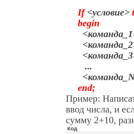
If
<условие>
begin
<команда_1
<команда_2
<команда_3
...
<команда_N
end;
Пример: Написат
ввод числа, и ес
сумму 2+10, раз
Код