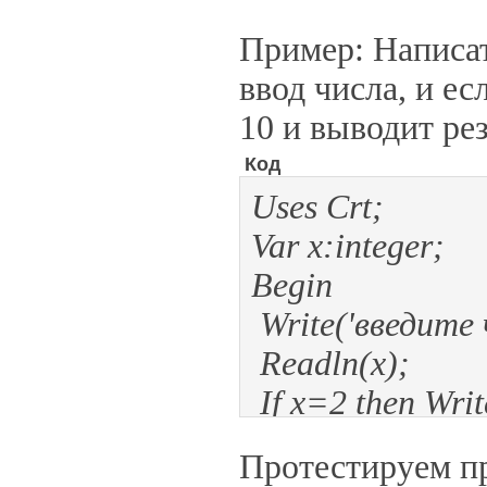
Пример: Написат
ввод числа, и ес
10 и выводит рез
Код
Uses Crt;
Var x:integer;
Begin
Write('введите ч
Readln(x);
If x=2 then Writ
End.
Протестируем п