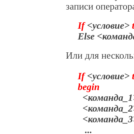
записи оператора
If
<условие>
Else <команд
Или для несколь
If
<условие>
begin
<команда_1
<команда_2
<команда_3
...