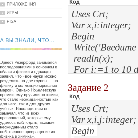
Код
ПРИЛОЖЕНИЯ
Uses Crt;
ИГРЫ
PISA
Var x,i:integer;
Begin
А ВЫ ЗНАЛИ, ЧТО...
Write('Введите ч
readln(x);
Эрнест Резерфорд занимался
For i:=1 to 10 
исследованиями в основном в
области физики и однажды
заявил, что «все науки можно
begin
разделить на две группы — на
Задание 2
физику и коллекционирование
Writeln(x,'*',i,'
марок». Однако Нобелевскую
премию ему вручили по химии,
Код
что стало неожиданностью как
end;
для него, так и для других
Uses Crt;
учёных. Впоследствии он
End.
замечал, что из всех
Var x,i,j:integer;
превращений, которые ему
удалось наблюдать, «самым
неожиданным стало
Begin
собственное превращение из
физика в химика».