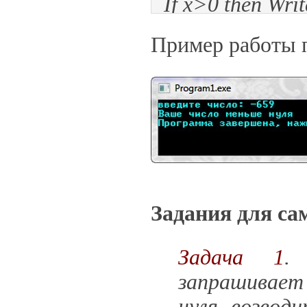
If x>0 then Wri
Else Writeln('В
Пример работы 
End.
Задания для са
Задача 1
.
запрашивает
нуля возвод