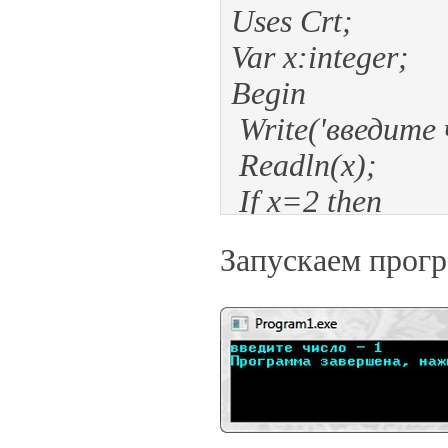
Uses Crt;
Var x:integer;
Begin
Write('введите ч
Readln(x);
If x=2 then
begin
Запускаем прог
Writeln(x+10)
Writeln(10-x);
Writeln(x*10);
end;
End.