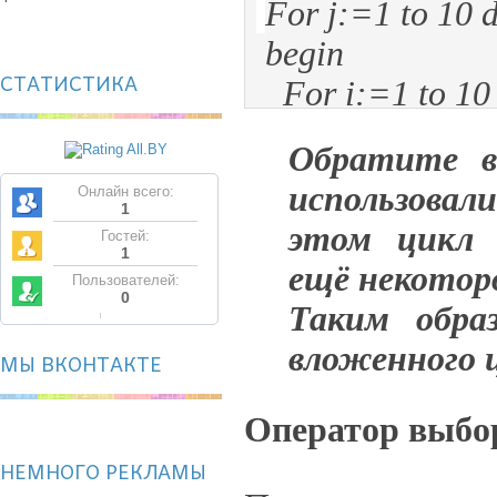
For j:=1 to 10 
begin
СТАТИСТИКА
For i:=1 to 10
begin
Обратите в
Write(i,'*',j,'='
использовал
Онлайн всего:
end;
1
этом цикл 
Гостей:
Writeln;
1
ещё некоторо
Пользователей:
end;
0
Таким обра
End.
вложенного ц
МЫ ВКОНТАКТЕ
Оператор выбор
НЕМНОГО РЕКЛАМЫ