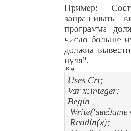
Пример: Сост
запрашивать в
программа дол
число больше н
должна вывести
нуля".
Код
Uses Crt;
Var x:integer;
Begin
Write('введите ч
Readln(x);