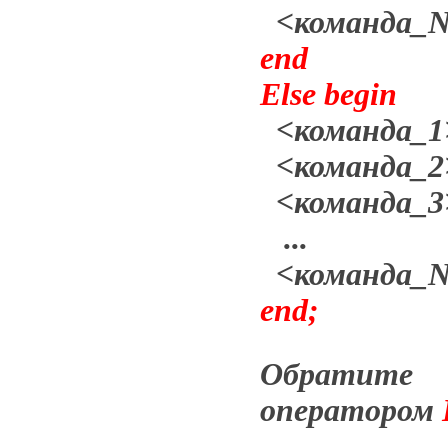
<команда_N
end
Else
begin
<команда_1
<команда_2
<команда_3
...
<команда_N
end;
Обратите
оператором