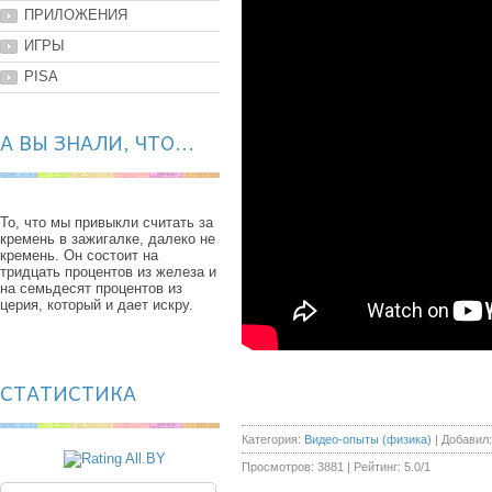
ПРИЛОЖЕНИЯ
ИГРЫ
PISA
А ВЫ ЗНАЛИ, ЧТО...
То, что мы привыкли считать за
кремень в зажигалке, далеко не
кремень. Он состоит на
тридцать процентов из железа и
на семьдесят процентов из
церия, который и дает искру.
СТАТИСТИКА
Категория
:
Видео-опыты (физика)
|
Добавил
:
Просмотров
:
3881
|
Рейтинг
:
5.0
/
1